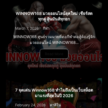
WINNOW168 มวยออนไลน์ยุคใหม่ เชียร์สด
ทุกคู่ ลุ้นมันส์ทุกยก
March 7, 2026
กีฬา
WINNOW168 ศูนย์รวมมวยที่คอกีฬาต่อสู้ต้องรู้จัก
มวยออนไลน์ WINNOW168...
Read More
7 จุดเด่น Winnow168 ทำไมถึงเป็นเว็บสล็อต
มาแรงที่สุดในปี 2026
February 24, 2026
คาสิโน