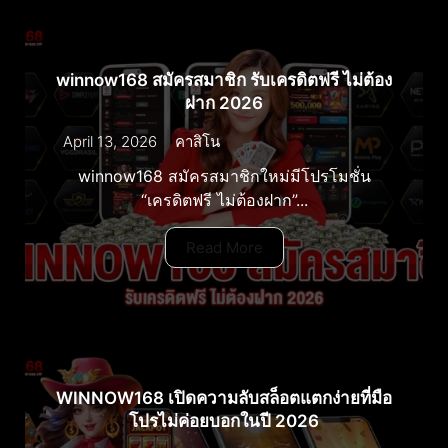
winnow168 สมัครสมาชิก รับเครดิตฟรี ไม่ต้อง
ฝาก 2026
April 13, 2026
คาสิโน
winnow168 สมัครสมาชิกใหม่มีโปรโมชั่น
“เครดิตฟรี ไม่ต้องฝาก”...
Read More
WINNOW168 เปิดความลับสล็อตแตกง่ายที่มือ
โปรไม่ค่อยบอกในปี 2026