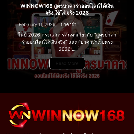
WINNOW168 สูตรบาคาร่าออนไลน์ได้เงิน
จริง ใช้ได้จริง 2026
February 11, 2026
บาคาร่า
ในปี 2026 กระแสการค้นหาเกี่ยวกับ “สูตรบาคา
ร่าออนไลน์ได้เงินจริง” และ “บาคาร่าเว็บตรง
2026”...
Read More