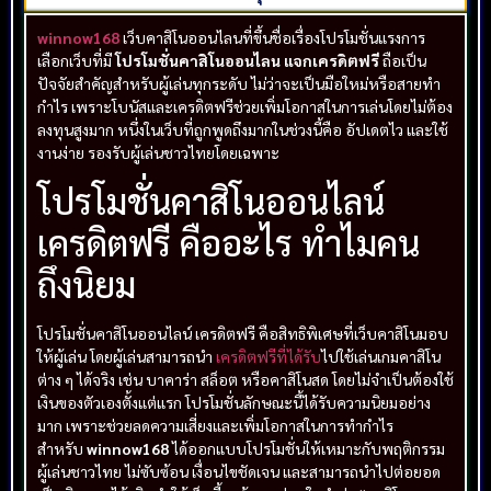
winnow168
เว็บคาสิโนออนไลนที่ขึ้นชื่อเรื่องโปรโมชั่นแรงการ
เลือกเว็บที่มี
โปรโมชั่นคาสิโนออนไลน แจกเครดิตฟรี
ถือเป็น
ปัจจัยสำคัญสำหรับผู้เล่นทุกระดับ ไม่ว่าจะเป็นมือใหม่หรือสายทำ
กำไร เพราะโบนัสและเครดิตฟรีช่วยเพิ่มโอกาสในการเล่นโดยไม่ต้อง
ลงทุนสูงมาก หนึ่งในเว็บที่ถูกพูดถึงมากในช่วงนี้คือ อัปเดตไว และใช้
งานง่าย รองรับผู้เล่นชาวไทยโดยเฉพาะ
โปรโมชั่นคาสิโนออนไลน์
เครดิตฟรี คืออะไร ทำไมคน
ถึงนิยม
โปรโมชั่นคาสิโนออนไลน์ เครดิตฟรี คือสิทธิพิเศษที่เว็บคาสิโนมอบ
ให้ผู้เล่น โดยผู้เล่นสามารถนำ
เครดิตฟรีที่ได้รับ
ไปใช้เล่นเกมคาสิโน
ต่าง ๆ ได้จริง เช่น บาคาร่า สล็อต หรือคาสิโนสด โดยไม่จำเป็นต้องใช้
เงินของตัวเองตั้งแต่แรก โปรโมชั่นลักษณะนี้ได้รับความนิยมอย่าง
มาก เพราะช่วยลดความเสี่ยงและเพิ่มโอกาสในการทำกำไร
สำหรับ
winnow168
ได้ออกแบบโปรโมชั่นให้เหมาะกับพฤติกรรม
ผู้เล่นชาวไทย ไม่ซับซ้อน เงื่อนไขชัดเจน และสามารถนำไปต่อยอด