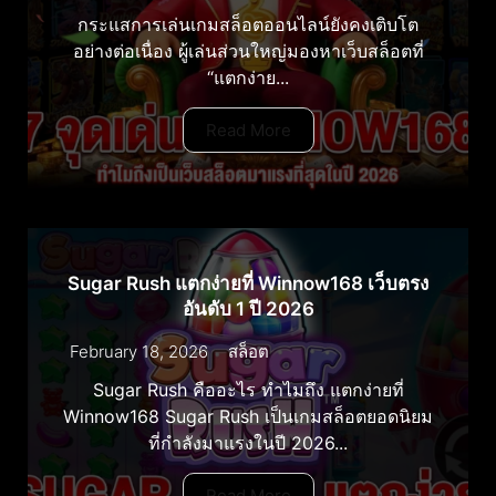
กระแสการเล่นเกมสล็อตออนไลน์ยังคงเติบโต
อย่างต่อเนื่อง ผู้เล่นส่วนใหญ่มองหาเว็บสล็อตที่
“แตกง่าย...
Read More
Sugar Rush แตกง่ายที่ Winnow168 เว็บตรง
อันดับ 1 ปี 2026
February 18, 2026
สล็อต
Sugar Rush คืออะไร ทำไมถึง แตกง่ายที่
Winnow168 Sugar Rush เป็นเกมสล็อตยอดนิยม
ที่กำลังมาแรงในปี 2026...
Read More