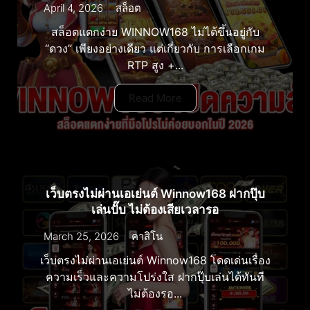
April 4, 2026
สล็อต
สล็อตแตกง่าย WINNOW168 ไม่ได้ขึ้นอยู่กับ
“ดวง” เพียงอย่างเดียว แต่เกี่ยวกับ การเลือกเกม
RTP สูง +...
Read More
เว็บตรงไม่ผ่านเอเย่นต์ Winnow168 ฝากปุ๊บ
เล่นปั๊บ ไม่ต้องเสียเวลารอ
March 25, 2026
คาสิโน
เว็บตรงไม่ผ่านเอเย่นต์ Winnow168 โดดเด่นเรื่อง
ความเร็วและความโปร่งใส ฝากปุ๊บเล่นได้ทันที
ไม่ต้องรอ...