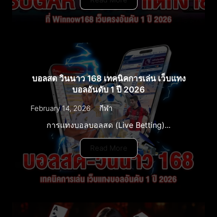
บอลสด วินนาว 168 เทคนิคการเล่น เว็บแทง
บอลอันดับ 1 ปี 2026
February 14, 2026
กีฬา
การแทงบอลบอลสด (Live Betting)...
Read More