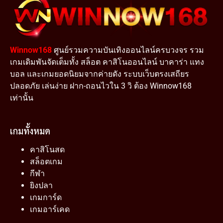
Winnow168
ศูนย์รวมความบันเทิงออนไลน์ครบวงจร รวม
เกมเดิมพันจัดเต็มทั้ง สล็อต คาสิโนออนไลน์ บาคาร่า แทง
บอล และเกมยอดนิยมจากค่ายดัง ระบบเว็บตรงเสถียร
ปลอดภัย เล่นง่าย ฝาก-ถอนไวใน 3 วิ ต้อง Winnow168
เท่านั้น
เกมทั้งหมด
คาสิโนสด
สล็อตเกม
กีฬา
ยิงปลา
เกมการ์ด
เกมอาร์เคด