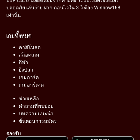
บอล และเกมยอดนิยมจากค่ายดัง ระบบเว็บตรงเสถียร
ปลอดภัย เล่นง่าย ฝาก-ถอนไวใน 3 วิ ต้อง Winnow168
เท่านั้น
เกมทั้งหมด
คาสิโนสด
สล็อตเกม
กีฬา
ยิงปลา
เกมการ์ด
เกมอาร์เคด
ช่วยเหลือ
คำถามที่พบบ่อย
บทความแนะนำ
ขั้นตอนการสมัคร
รองรับ