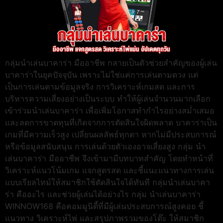
กลุ่มนำเล่นบาคาร่า มืออาชีพ กลายเป็นตัวช่วยสำคัญของผู้เล่น
บาคาร่าในยุคปัจจุบัน เพราะไม่ใช่แค่การเล่นตามดวง แต่
เป็นการเล่นตามข้อมูลจริง การวิเคราะห์เกมสด และการ
บริหารความเสี่ยงอย่างเป็นระบบ ทำให้ผู้เล่นจำนวนมากเลือก
เข้าร่วมนำเล่นบาคาร่า เพื่อเพิ่มโอกาสทำกำไรอย่างสม่ำเสมอ
และลดการขาดทุนที่เกิดจากการตัดสินใจผิดพลาด บาคาร่าเป็น
เกมที่มีความเร็วสูง เปลี่ยนผลลัพธ์ทุกตา หากไม่มีประสบการณ์
หรือข้อมูลสนับสนุน การเล่นด้วยตัวเองอาจเสี่ยงสูง กลุ่ม นำ
เล่นบาคาร่า มืออาชีพ จึงเข้ามามีบทบาทสำคัญ โดยทำหน้าที่
วิเคราะห์แนวโน้มเกม แจกสูตรสด และชี้แนะแนวทางการเล่น
แบบเรียลไทม์ให้สมาชิกใช้ตัดสินใจได้ทันที กลุ่มนำเล่นบาคา
ร่า คืออะไร และช่วยผู้เล่นได้อย่างไร กลุ่ม นำเล่นบาคาร่า
WINNOW168 คือคอมมูนิตี้ที่มีผู้เล่นประสบการณ์สูงคอย ชี้
แนวทาง วิเคราะห์ไพ่ และสรุปภาพรวมของโต๊ะ ให้สมาชิก